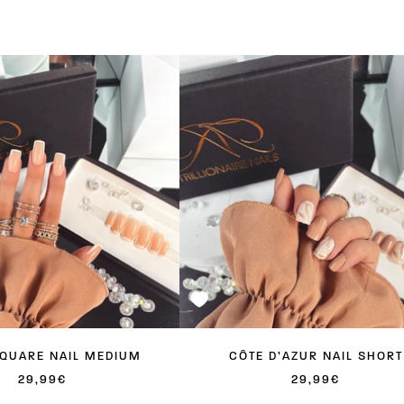
SQUARE NAIL MEDIUM
CÔTE D’AZUR NAIL SHORT
ANGEBOTSPREIS
ANGEBOTSPREIS
29,99€
29,99€