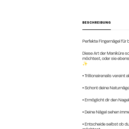
BESCHREIBUNG
Perfekte Fingernägel für b
Diese Art der Maniküre sc
möchtest, oder sie eben
✨
• Trillionairenails verein
• Schont deine Naturnäg
• Ermöglicht dir den Nage
• Deine Nägel sehen imm
• Entscheide selbst ob d