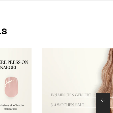
LS
Zurüc