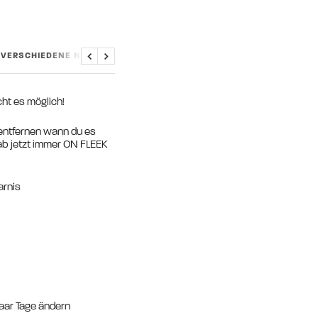
S VERSCHIEDENE NAGELGRÖSSEN?
INHALTSSTOFFE & SICHE
Zurück
Weiter
cht es möglich!
 entfernen wann du es
s ab jetzt immer ON FLEEK
parnis
paar Tage ändern