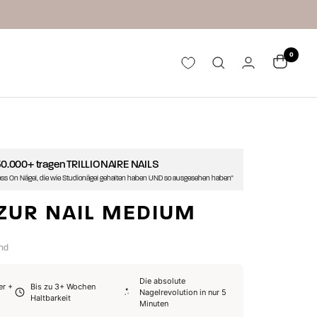
0
50.000+ tragen TRILLIONAIRE NAILS
Press On Nägel, die wie Studionägel gehalten haben UND so ausgesehen haben"
AZUR NAIL MEDIUM
and
Die absolute
er +
Bis zu 3+ Wochen
Nagelrevolution in nur 5
Haltbarkeit
Minuten