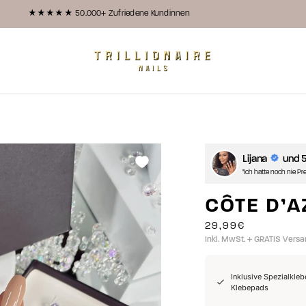
★★★★★ 50.000+ Zufriedene Kundinnen
Trillionairenails
Lijana
und 
''Ich hatte noch nie 
CÔTE D’
ANGEBOTSPREIS
29,99€
Inkl. MwSt. + GRATIS Vers
Inklusive Spezialkleb
Klebepads