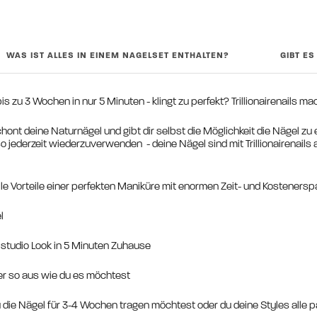
WAS IST ALLES IN EINEM NAGELSET ENTHALTEN?
GIBT E
is zu 3 Wochen in nur 5 Minuten - klingt zu perfekt? Trillionairenails ma
hont deine Naturnägel und gibt dir selbst die Möglichkeit die Nägel zu
so jederzeit wiederzuverwenden
- deine Nägel sind mit Trillionairenail
t alle Vorteile einer perfekten Maniküre mit enormen Zeit- und Kosteners
el
lstudio Look in 5 Minuten Zuhause
er so aus wie du es möchtest
u die Nägel für 3-4 Wochen tragen möchtest oder du deine Styles alle 