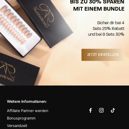
BIS ZU 30% SPAREN
MIT EINEM BUNDLE
Sicher dir bei 4
Sets 25% Rabatt
und bei 8 Sets 30%
JETZT ERSTELLEN
Weitere Informationen:
Affiliate Partner werden
Bonusprogramm
Versandzeit